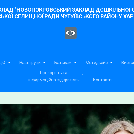
Skip
to
ЛАД "НОВОПОКРОВСЬКИЙ ЗАКЛАД ДОШКІЛЬНОЇ О
content
КОЇ СЕЛИЩНОЇ РАДИ ЧУГУЇВСЬКОГО РАЙОНУ ХАРК
ЗДО
Наші групи
Батькам
Методкейс
Вистав
Прозорість та
інформаційна відкритість
Контакти