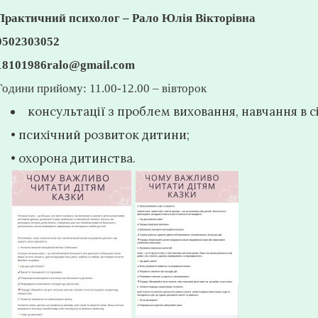
Практичний психолог
–
Рало Юлія Вікторівна
0502303052
18101986ralo@gmail.com
Години прийому: 11.00-12.00 – вівторок
консультації з проблем виховання, навчання в сі
• психічний розвиток дитини;
• охорона дитинства.