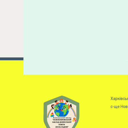
Харківсь
с-ще Ново