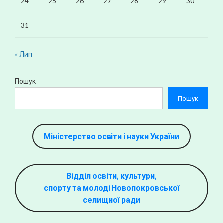
24
25
26
27
28
29
30
31
« Лип
Пошук
Пошук
Міністерство освіти і науки України
Відділ освіти, культури,
спорту та молоді Новопокровської
селищної ради