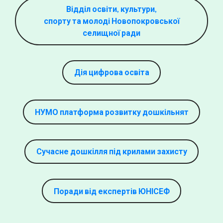
Відділ освіти, культури,
спорту та молоді Новопокровської
селищної ради
Дія цифрова освіта
НУМО платформа розвитку дошкільнят
Сучасне дошкілля під крилами захисту
Поради від експертів ЮНІСЕФ