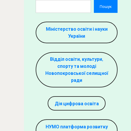
Пошук
Міністерство освіти і науки
України
Відділ освіти, культури,
спорту та молоді
Новопокровської селищної
ради
Дія цифрова освіта
НУМО платформа розвитку