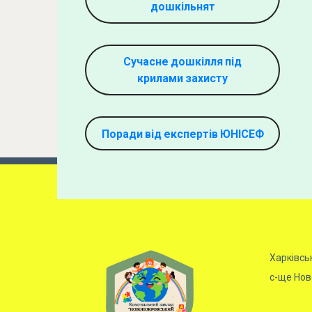
дошкільнят
Сучасне дошкілля під
крилами захисту
Поради від експертів ЮНІСЕФ
Харківсь
с-ще Ново