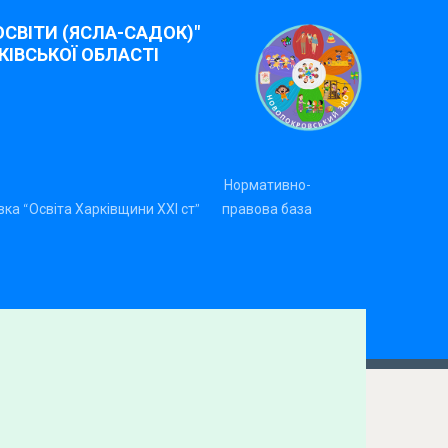
СВІТИ (ЯСЛА-САДОК)"
ІВСЬКОЇ ОБЛАСТІ
Нормативно-
ка “Освіта Харківщини ХХІ ст”
правова база