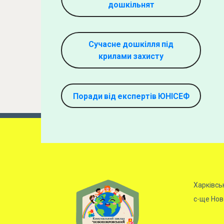
дошкільнят
Сучасне дошкілля під
крилами захисту
Поради від експертів ЮНІСЕФ
Харківсь
с-ще Ново