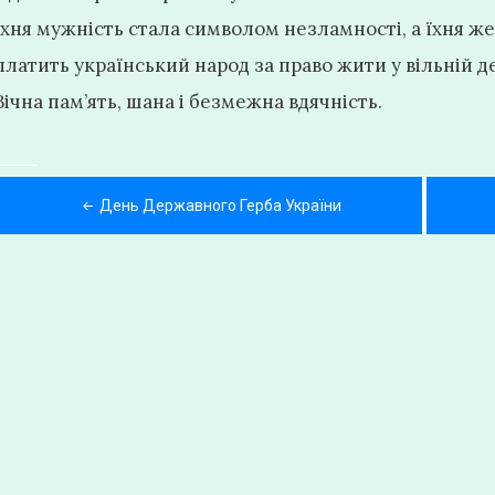
Їхня мужність стала символом незламності, а їхня же
платить український народ за право жити у вільній д
Вічна пам’ять, шана і безмежна вдячність.
Навігація
День Державного Герба України
записів