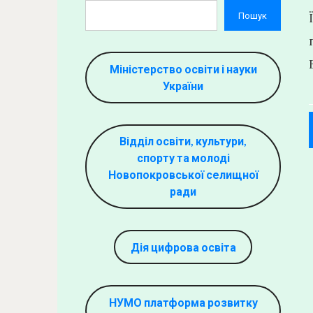
Пошук
Міністерство освіти і науки
України
Відділ освіти, культури,
спорту та молоді
Новопокровської селищної
ради
Дія цифрова освіта
НУМО платформа розвитку