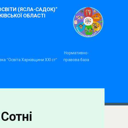
СВІТИ (ЯСЛА-САДОК)"
ІВСЬКОЇ ОБЛАСТІ
Нормативно-
ка “Освіта Харківщини ХХІ ст”
правова база
 Сотні