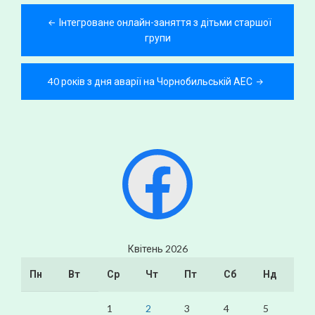
Навігація
Інтегроване онлайн-заняття з дітьми старшої
записів
групи
40 років з дня аварії на Чорнобильській АЕС
Facebook
Квітень 2026
Пн
Вт
Ср
Чт
Пт
Сб
Нд
1
2
3
4
5