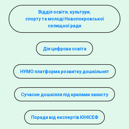
Відділ освіти, культури,
спорту та молоді Новопокровської
селищної ради
Дія цифрова освіта
НУМО платформа розвитку дошкільнят
Сучасне дошкілля під крилами захисту
Поради від експертів ЮНІСЕФ